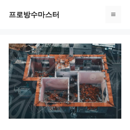
컨
텐
프로방수마스터
메
츠
로
뉴
건
너
뛰
기