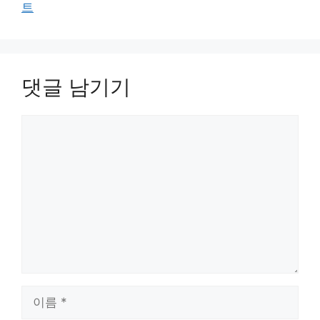
트
댓글 남기기
댓
글
이
름