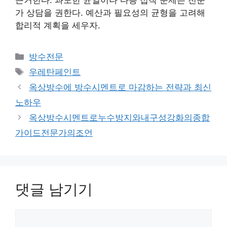
가 상담을 권한다. 예산과 필요성의 균형을 고려해
합리적 계획을 세우자.
카
방수전문
테
태
우레탄페인트
고
그
옥상방수에 방수시멘트로 마감하는 전략과 최신
리
노하우
옥상방수시멘트로누수방지와내구성강화의종합
가이드전문가의조언
댓글 남기기
댓