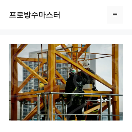
컨
텐
프로방수마스터
메
츠
로
뉴
건
너
뛰
기