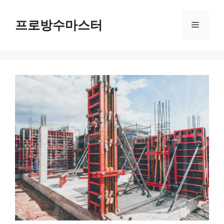
컨
텐
프로방수마스터
메
츠
로
뉴
건
너
뛰
기