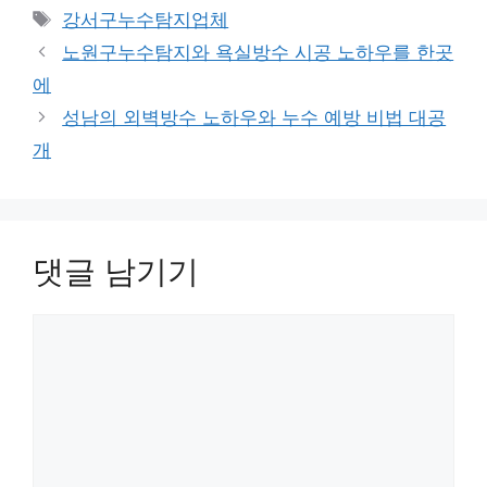
테
태
강서구누수탐지업체
고
그
노원구누수탐지와 욕실방수 시공 노하우를 한곳
리
에
성남의 외벽방수 노하우와 누수 예방 비법 대공
개
댓글 남기기
댓
글