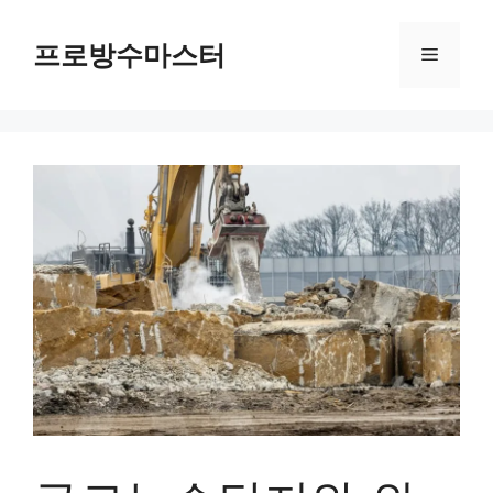
컨
텐
프로방수마스터
메
츠
로
뉴
건
너
뛰
기