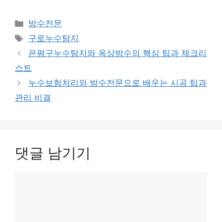
카
방수전문
테
태
구로누수탐지
고
그
은평구누수탐지와 옥상방수의 핵심 팁과 체크리
리
스트
누수보험처리와 방수전문으로 배우는 시공 팁과
관리 비결
댓글 남기기
댓
글