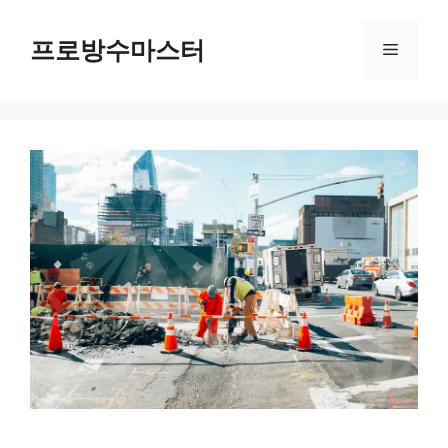
컨
텐
프로방수마스터
메
츠
로
뉴
건
너
뛰
기