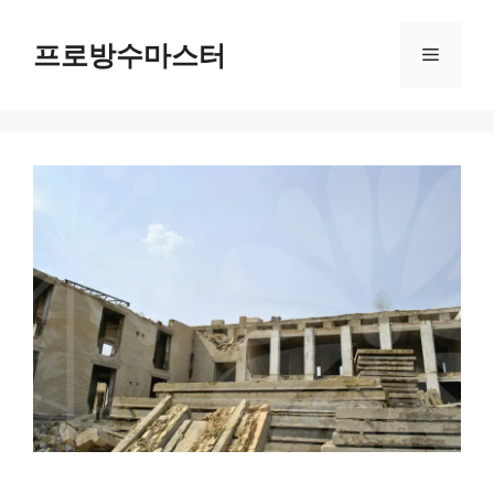
컨
텐
프로방수마스터
메
츠
로
뉴
건
너
뛰
기