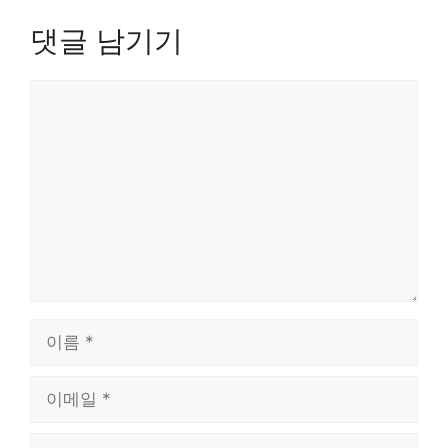
댓글 남기기
댓
글
이
름
이
메
일
웹