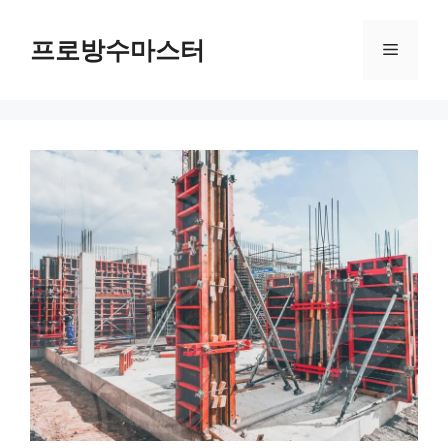
컨
텐
프로방수마스터
메
츠
로
뉴
건
너
뛰
기