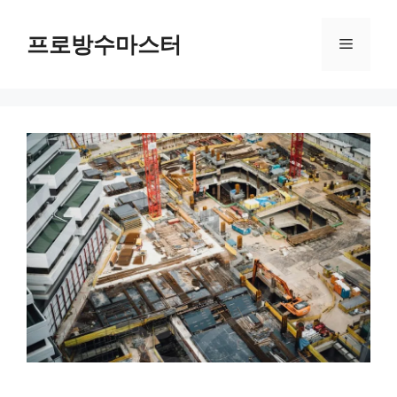
컨
텐
프로방수마스터
메
츠
로
뉴
건
너
뛰
기