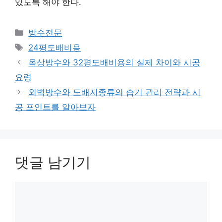
있도록 해야 한다.
카
방수전문
테
태
24평도배비용
고
그
옥상방수와 32평도배비용의 실제 차이와 시공
리
요령
외벽방수와 도배지종류의 습기 관리 전략과 시
공 포인트를 알아보자
댓글 남기기
댓
글