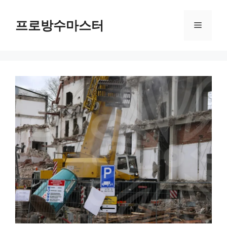
컨
텐
프로방수마스터
메
츠
로
뉴
건
너
뛰
기