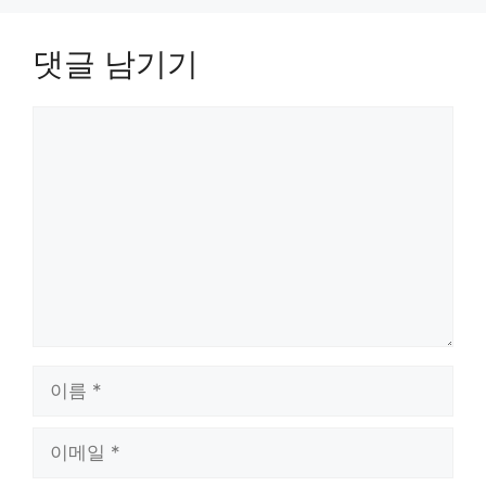
댓글 남기기
댓
글
이
름
이
메