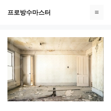
컨
텐
프로방수마스터
메
츠
로
뉴
건
너
뛰
기