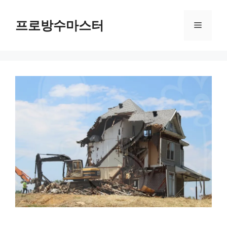
컨
텐
프로방수마스터
메
츠
로
뉴
건
너
뛰
기