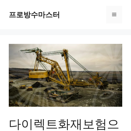
컨
텐
프로방수마스터
메
츠
로
뉴
건
너
뛰
기
다이렉트화재보험으