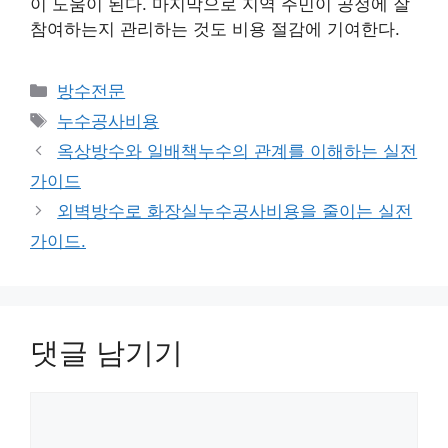
이 도움이 된다. 마지막으로 지역 주민이 공정에 잘
참여하는지 관리하는 것도 비용 절감에 기여한다.
카
방수전문
테
태
누수공사비용
고
그
옥상방수와 일배책누수의 관계를 이해하는 실전
리
가이드
외벽방수로 화장실누수공사비용을 줄이는 실전
가이드.
댓글 남기기
댓
글