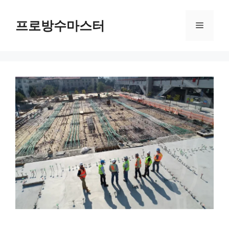
컨
텐
프로방수마스터
메
츠
로
뉴
건
너
뛰
기