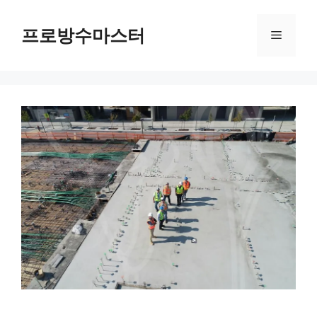
컨
텐
프로방수마스터
메
츠
로
뉴
건
너
뛰
기