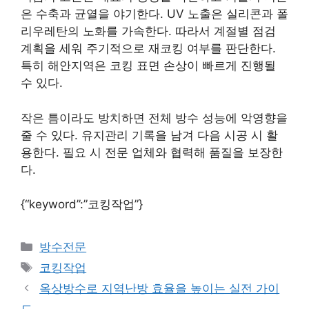
은 수축과 균열을 야기한다. UV 노출은 실리콘과 폴
리우레탄의 노화를 가속한다. 따라서 계절별 점검
계획을 세워 주기적으로 재코킹 여부를 판단한다.
특히 해안지역은 코킹 표면 손상이 빠르게 진행될
수 있다.
작은 틈이라도 방치하면 전체 방수 성능에 악영향을
줄 수 있다. 유지관리 기록을 남겨 다음 시공 시 활
용한다. 필요 시 전문 업체와 협력해 품질을 보장한
다.
{“keyword”:”코킹작업”}
카
방수전문
테
태
코킹작업
고
그
옥상방수로 지역난방 효율을 높이는 실전 가이
리