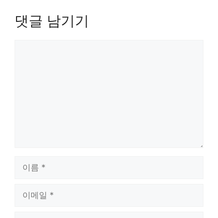
댓글 남기기
댓
글
이
름
이
메
일
웹