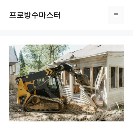
컨
텐
프로방수마스터
메
츠
로
뉴
건
너
뛰
기