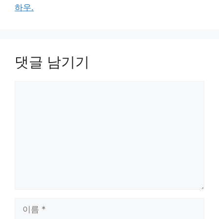
하우.
댓글 남기기
댓
글
이
름