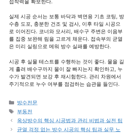
접착력을 확보한다.
실제 시공 순서는 보통 바닥과 벽면용 기초 코팅, 방
수층 도포, 충분한 건조 및 검사, 이후 타일 시공으
로 이어진다. 코너와 모서리, 배수구 주변은 이음부
를 집중 보완해 림을 고르게 채운다. 접속부의 균열
은 미리 실링으로 메워 방수 실패를 예방한다.
시공 후 실물 테스트를 수행하는 것이 좋다. 물을 길
게 흘려 배수구까지 물이 잘 빠지는지 확인하고, 누
수가 발견되면 보강 후 재시험한다. 관리 차원에서
주기적으로 누수 여부를 점검하는 습관을 들인다.
카
방수전문
테
태
부동전
고
그
옥상방수의 핵심 시공법과 관리 비법과 실전 팁
리
균열 걱정 없는 방수 시공의 핵심 팁과 실무 노