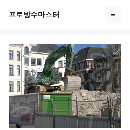
컨
텐
프로방수마스터
메
츠
로
뉴
건
너
뛰
기