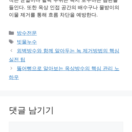
작은 균열이나 탈락 부위는 즉시 보수하는 습관을
들인다. 또한 옥상 인접 공간의 배수구나 물받이의
이물 제거를 통해 흐름 차단을 예방한다.
카
방수전문
테
태
빗물누수
고
그
외벽방수와 함께 알아두는 녹 제거방법의 핵심
리
실전 팁
뚫어뻥으로 알아보는 옥상방수의 핵심 관리 노
하우
댓글 남기기
댓