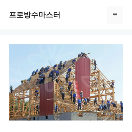
컨
텐
프로방수마스터
메
츠
로
뉴
건
너
뛰
기