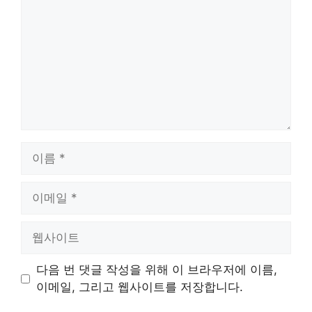
글
이
름
이
메
일
웹
사
이
다음 번 댓글 작성을 위해 이 브라우저에 이름,
트
이메일, 그리고 웹사이트를 저장합니다.