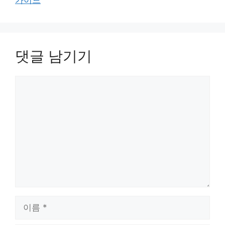
가이드
댓글 남기기
댓
글
이
름