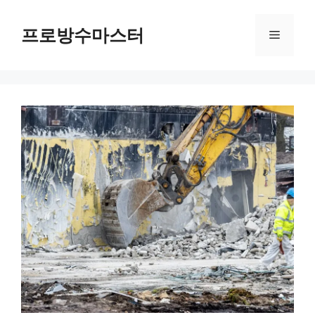
컨
텐
프로방수마스터
메
츠
로
뉴
건
너
뛰
기