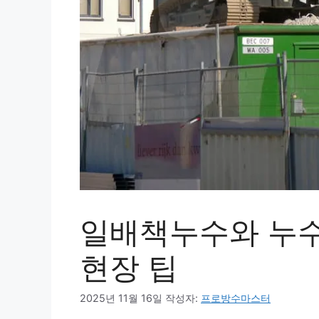
일배책누수와 누수
현장 팁
2025년 11월 16일
작성자:
프로방수마스터