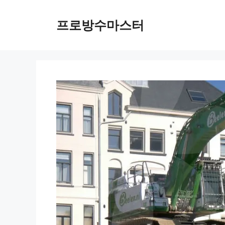
컨
텐
프로방수마스터
츠
로
건
너
뛰
기