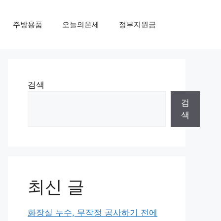
주방용품
오늘의운세
정부지원금
검색
검
색
최신 글
화장실 누수, 무작정 공사하기 전에