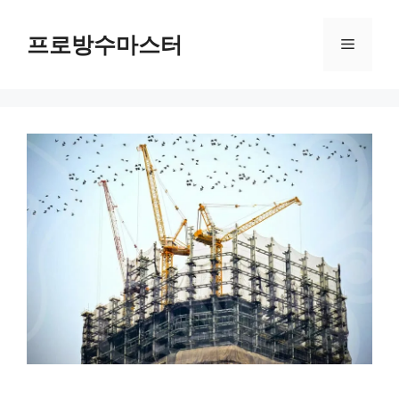
컨
텐
프로방수마스터
메
츠
로
뉴
건
너
뛰
기