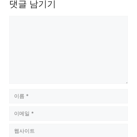
댓글 남기기
댓
글
이
름
이
메
일
웹
사