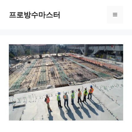
컨
텐
프로방수마스터
메
츠
로
뉴
건
너
뛰
기