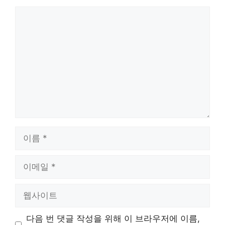
댓
글
이
름
이
메
일
웹
사
이
다음 번 댓글 작성을 위해 이 브라우저에 이름,