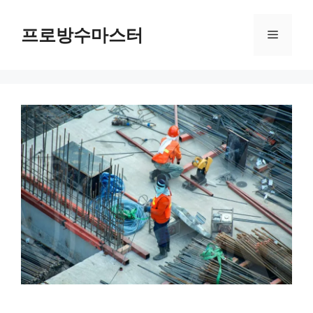
컨
텐
프로방수마스터
메
츠
로
뉴
건
너
뛰
기