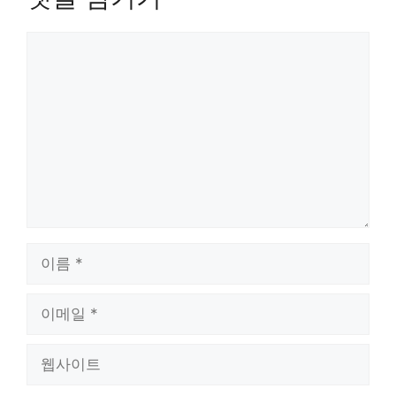
댓
글
이
름
이
메
일
웹
사