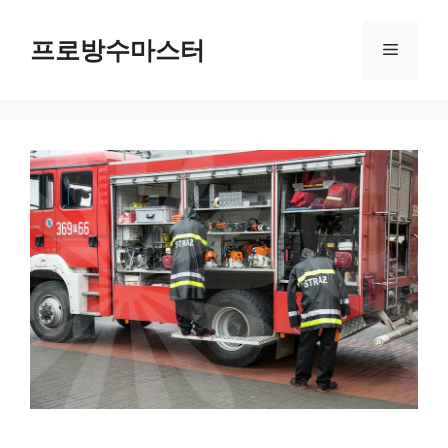
컨
텐
프로방수마스터
메
츠
로
뉴
건
너
뛰
기