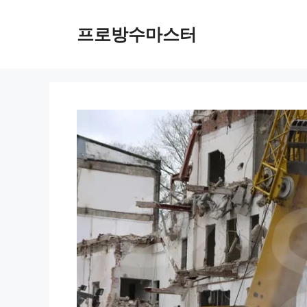
컨
텐
프로방수마스터
츠
로
건
너
뛰
기