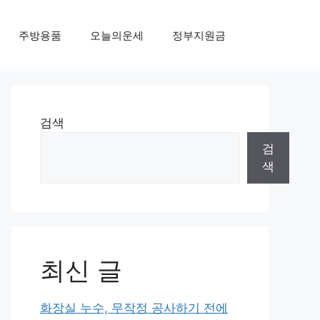
주방용품
오늘의운세
정부지원금
검색
검
색
최신 글
화장실 누수, 무작정 공사하기 전에